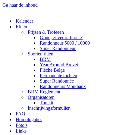
Ga naar de inhoud
Kalender
Ritten
Prijzen & Trofeeën
Goud, zilver of brons?
Randonneur 5000 / 10000
Super Randonneur
Soorten ritten
BRM
Year Around Brevet
Flèche Belge
Permanente tochten
Super Randonnée
Randonneurs Mondiaux
BRM Reglement
Organisatoren
Toolkit
Inschrijvingsformulier
FAQ
Homologaties
Foto’s
Links