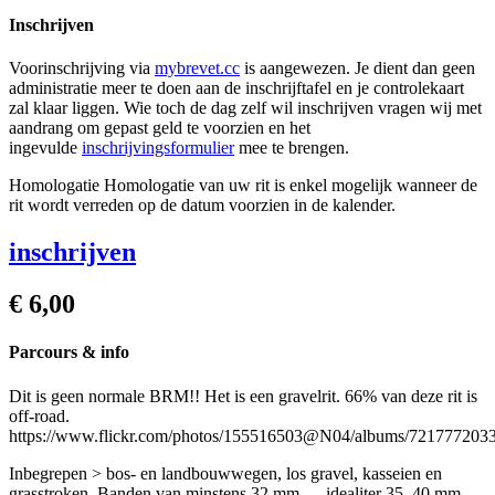
Inschrijven
Voorinschrijving via
mybrevet.cc
is aangewezen. Je dient dan geen
administratie meer te doen aan de inschrijftafel en je controlekaart
zal klaar liggen. Wie toch de dag zelf wil inschrijven vragen wij met
aandrang om gepast geld te voorzien en het
ingevulde
inschrijvingsformulier
mee te brengen.
Homologatie
Homologatie van uw rit is enkel mogelijk wanneer de
rit wordt verreden op de datum voorzien in de kalender.
inschrijven
€ 6,00
Parcours & info
Dit is geen normale BRM!! Het is een gravelrit. 66% van deze rit is
off-road.
https://www.flickr.com/photos/155516503@N04/albums/721777203
Inbegrepen > bos- en landbouwwegen, los gravel, kasseien en
grasstroken. Banden van minstens 32 mm — idealiter 35–40 mm —