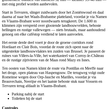
met enig profiel worden aanbevolen.
Start in Tervuren, slinger zuidwaarts door het Zoniënwoud en daal
daarna af naar het Waals-Brabantse platteland, voordat je via Namen
en Vlaams-Brabant weer noordwaarts terugkeert. De 1.600 m
klimmen zijn verspreid over glooiende landbouwvelden, beboste
hellingen en rustige vallewegen — niets brutaals, maar aanhoudend
genoeg om elke caféstop verdiend te laten aanvoelen.
Het eerste derde deel voert je door de groene corridors rond
Hoeilaart en Clair Bois, voordat de route zich opent naar de
uitgestrekte landbouwvlaktes ten zuiden van Brussel. Je passeert de
ruïnes van Villers-la-Ville, het waterkasteel van Corroy-le-Château
en de rustige zijrivieren van de Maas rond Mazy en Isnes.
Ten oosten van Namen klimt de route via Pontillas en Meeffe naar
het droge, open plateau van Haspengouw. De terugweg volgt oude
Romeinse wegen door Orp-Jauche en Marilles, voordat je via
Beauvechain, Neerijse en het laatste beboste stuk naar Vossem en
Tervuren terug afdaalt in Vlaams-Brabant.
Parking nabij de start
Toiletten bij de start
Controles