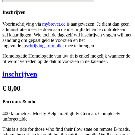
Inschrijven
Voorinschrijving via
mybrevet.cc
is aangewezen. Je dient dan geen
administratie meer te doen aan de inschrijftafel en je controlekaart
zal klaar liggen. Wie toch de dag zelf wil inschrijven vragen wij met
aandrang om gepast geld te voorzien en het
ingevulde
inschrijvingsformulier
mee te brengen.
Homologatie
Homologatie van uw rit is enkel mogelijk wanneer de
rit wordt verreden op de datum voorzien in de kalender.
inschrijven
€ 8,00
Parcours & info
400 kilometres. Mostly Belgian. Slightly German. Completely
unforgettable.
This is a ride for those who find their flow state on remote B-roads,
where the surface is rough but the spirit is smooth. We’ll carve our