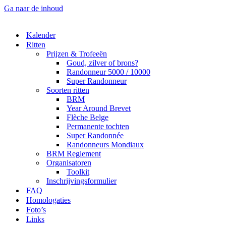
Ga naar de inhoud
Kalender
Ritten
Prijzen & Trofeeën
Goud, zilver of brons?
Randonneur 5000 / 10000
Super Randonneur
Soorten ritten
BRM
Year Around Brevet
Flèche Belge
Permanente tochten
Super Randonnée
Randonneurs Mondiaux
BRM Reglement
Organisatoren
Toolkit
Inschrijvingsformulier
FAQ
Homologaties
Foto’s
Links