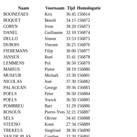
Naam
Voornaam
Tijd
Homologatie
BOONEFAES
Kris
36:45
156814
BOQUET
Benoît
34:15
156872
CORYN
Sven
38:20
156873
DANEL
Guillaume
32:10
156874
DELLO
Simon
33:53
156875
DUBOIS
Vincent
36:25
156876
FIEREMANS
Filip
36:00
156877
JANSEN
Roel
35:41
156878
LEMMENS
Pol
36:50
156879
MARIUS
Pieter
38:19
156880
MUSEUR
Michaël
33:30
156881
NICOLAS
José
37:30
156882
PALACEAN
George
39:36
156883
POELS
Peter
36:50
156884
POELS
Yorick
36:50
156885
POMBREU
Bart
31:29
156886
ROSOUX
Pierre-Yves
32:21
156887
SELS
Olivier
34:41
156888
STEENO
Koen
27:34
156889
TREKELS
Siegfried
38:30
156890
VAN DE PLAS
Gunther
32:20
156891