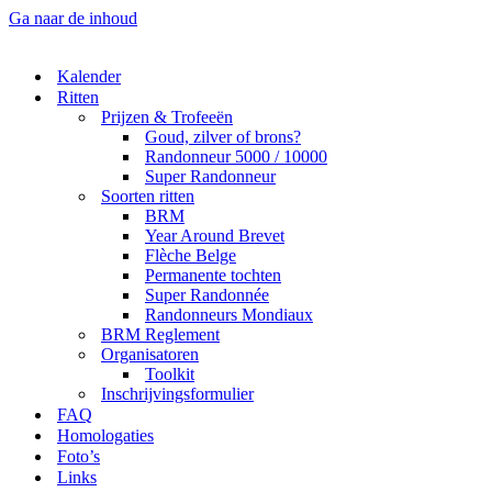
Ga naar de inhoud
Kalender
Ritten
Prijzen & Trofeeën
Goud, zilver of brons?
Randonneur 5000 / 10000
Super Randonneur
Soorten ritten
BRM
Year Around Brevet
Flèche Belge
Permanente tochten
Super Randonnée
Randonneurs Mondiaux
BRM Reglement
Organisatoren
Toolkit
Inschrijvingsformulier
FAQ
Homologaties
Foto’s
Links