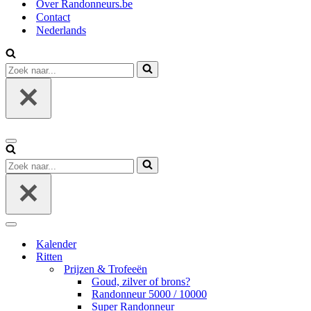
Over Randonneurs.be
Contact
Nederlands
Zoek
naar...
Navigatie
Menu
Zoek
naar...
Navigatie
Menu
Kalender
Ritten
Prijzen & Trofeeën
Goud, zilver of brons?
Randonneur 5000 / 10000
Super Randonneur